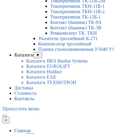
Токоприемник ТК-11В-2М
Токоприемник ТКН-11В-1
Токоприемник ТКН-11В-2
Токоприемник ТК-12Б-1
Контакт (башмак) ТК-9А
Контакт (башмак) ТК-3В
Ремкомплект ТК, ТКН
Указатель троллейный К-271
Компенсатор троллейный
Планка сталеалюминиевая У1040 У1
Каталоги
▼
Каталоги BKS Busbar Systems
Каталоги EUROLIFT
Каталоги Holduct
Каталоги EAE
Каталоги ТЕХНОТРОН
Доставка
Стоимость
Контакты
Пропустить меню
×
Главная