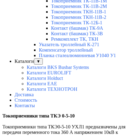
Токоприемник ТК-11В-1М
Токоприемник ТК-11В-2М
Токоприемник ТКН-11В-1
Токоприемник ТКН-11В-2
Токоприемник ТК-12Б-1
Контакт (башмак) ТК-9А
Контакт (башмак) ТК-3В
Ремкомплект ТК, ТКН
Указатель троллейный К-271
Компенсатор троллейный
Планка сталеалюминиевая У1040 У1
Каталоги
▼
Каталоги BKS Busbar Systems
Каталоги EUROLIFT
Каталоги Holduct
Каталоги EAE
Каталоги ТЕХНОТРОН
Доставка
Стоимость
Контакты
Токоприемники типа ТКЭ 0-5-10
Токоприемники типа ТКЭ0-5-10 УХЛ1 предназначены для
передачи переменного тока 360 А напряжением 10кВ к