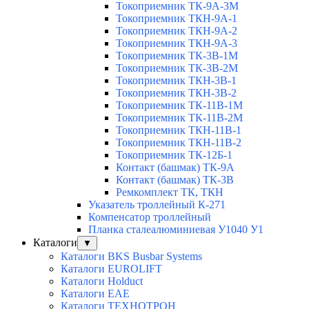
Токоприемник ТК-9А-3М
Токоприемник ТКН-9А-1
Токоприемник ТКН-9А-2
Токоприемник ТКН-9А-3
Токоприемник ТК-3В-1М
Токоприемник ТК-3В-2М
Токоприемник ТКН-3В-1
Токоприемник ТКН-3В-2
Токоприемник ТК-11В-1М
Токоприемник ТК-11В-2М
Токоприемник ТКН-11В-1
Токоприемник ТКН-11В-2
Токоприемник ТК-12Б-1
Контакт (башмак) ТК-9А
Контакт (башмак) ТК-3В
Ремкомплект ТК, ТКН
Указатель троллейный К-271
Компенсатор троллейный
Планка сталеалюминиевая У1040 У1
Каталоги
▼
Каталоги BKS Busbar Systems
Каталоги EUROLIFT
Каталоги Holduct
Каталоги EAE
Каталоги ТЕХНОТРОН