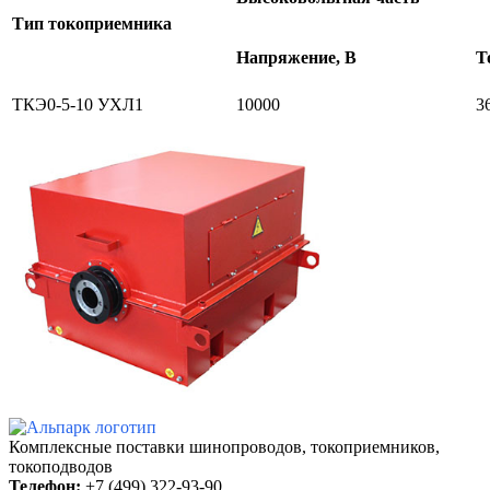
Тип токоприемника
Напряжение, В
Т
ТКЭ0-5-10 УХЛ1
10000
3
Комплексные поставки шинопроводов,
токоприемников,
токоподводов
Телефон:
+7 (499) 322-93-90