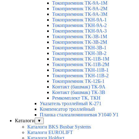
Токоприемник ТК-9А-1М
Токоприемник ТК-9А-2М
Токоприемник ТК-9А-3М
Токоприемник ТКН-9А-1
Токоприемник ТКН-9А-2
Токоприемник ТКН-9А-3
Токоприемник ТК-3В-1М
Токоприемник ТК-3В-2М
Токоприемник ТКН-3В-1
Токоприемник ТКН-3В-2
Токоприемник ТК-11В-1М
Токоприемник ТК-11В-2М
Токоприемник ТКН-11В-1
Токоприемник ТКН-11В-2
Токоприемник ТК-12Б-1
Контакт (башмак) ТК-9А
Контакт (башмак) ТК-3В
Ремкомплект ТК, ТКН
Указатель троллейный К-271
Компенсатор троллейный
Планка сталеалюминиевая У1040 У1
Каталоги
▼
Каталоги BKS Busbar Systems
Каталоги EUROLIFT
Каталоги Holduct