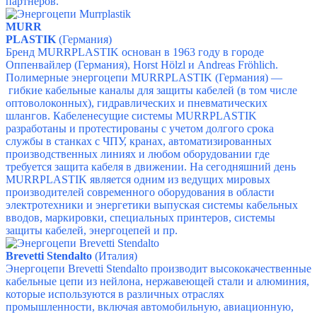
партнеров.
MURR
PLASTIK
(Германия)
Бренд MURRPLASTIK основан в 1963 году в городе
Оппенвайлер (Германия), Horst Hölzl и Andreas Fröhlich.
Полимерные энергоцепи MURRPLASTIK (Германия) —
гибкие кабельные каналы для защиты кабелей (в том числе
оптоволоконных), гидравлических и пневматических
шлангов. Кабеленесущие системы MURRPLASTIK
разработаны и протестированы с учетом долгого срока
службы в станках с ЧПУ, кранах, автоматизированных
производственных линиях и любом оборудовании где
требуется защита кабеля в движении.
На сегодняшний день
MURRPLASTIK является одним из ведущих мировых
производителей современного оборудования в области
электротехники и энергетики выпуская системы кабельных
вводов, маркировки, специальных принтеров, системы
защиты кабелей, энергоцепей и пр.
Brevetti Stendalto
(Италия)
Энергоцепи Brevetti Stendalto производит высококачественные
кабельные цепи из нейлона, нержавеющей стали и алюминия,
которые используются в различных отраслях
промышленности, включая автомобильную, авиационную,