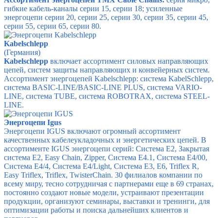
гибкие кабель-каналы серии 15, серии 18; усиленные
энергоцепи серии 20, серии 25, серии 30, серии 35, серии 45,
серии 55, серии 65, серии 80.
Kabelschlepp
(Германия)
Kabelschlepp
включает ассортимент
силовых направляющих
цепей, систем защиты направляющих и конвейерных систем.
Ассортимент энергоцепей Kabelschlepp:
система KabelSchlepp,
система BASIC-LINE/BASIC-LINE PLUS, система VARIO-
LINE, система TUBE, система ROBOTRAX, система STEEL-
LINE.
Энергоцепи Igus
Энергоцепи IGUS включают огромный ассортимент
качественных кабелеукладочных и энергетических цепей. В
ассортименте IGUS энергоцепи серий:
Система E2,
Закрытая
система E2,
Easy Chain,
Zipper,
Система E4.1,
Система E4/00,
Система E4/4,
Система E4/Light,
Система E3, E6,
Triflex R,
Easy Triflex,
Triflex,
TwisterChain
.
30 филиалов компании по
всему миру, тесно сотрудничая с партнерами еще в 69 странах,
постоянно создают новые модели, устраивают презентации
продукции, организуют семинары, выставки и тренинги, для
оптимизации работы и поиска дальнейших клиентов и