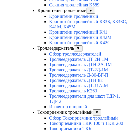
Секция троллейная К589
Кронштейн троллейный
▼
Кронштейн троллейный
Кронштейн троллейный К33Б, К33БС,
К41М, К45М
Кронштейн троллейный К41
Кронштейн троллейный К42М
Кронштейн троллейный К42С
Троллеедержатель
▼
Обзор троллеедержателей
Троллеедержатель ДТ-2И-1М
Троллеедержатель ДТН-2А-1М
Троллеедержатель ДТ-2Д-1М
Троллеедержатель Д-30-ВГ-П
Троллеедержатель ДТН-8Е
Троллеедержатель ДТ-11А-М
Троллеедержатель К263
Троллеедержатели для шахт ТДР-1,
ТДР-2
Изолятор опорный
Токоприемник троллейный
▼
Обзор Токоприемник троллейный
Токоприемники ТКК-100 и ТКК-200
Токоприемники ТКБ