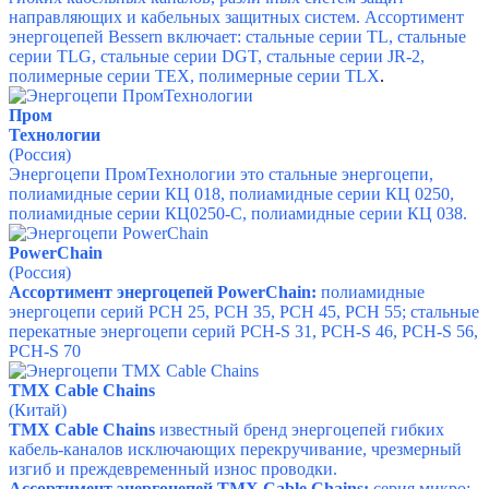
направляющих и кабельных защитных систем.
Ассортимент
энергоцепей Bessern включает:
стальные серии TL, стальные
серии TLG, стальные серии DGT, стальные серии JR-2,
полимерные серии TEX, полимерные серии TLX
.
Пром
Технологии
(Россия)
Энергоцепи ПромТехнологии это
стальные энергоцепи,
полиамидные серии КЦ 018, полиамидные серии КЦ 0250,
полиамидные серии КЦ0250-С, полиамидные серии КЦ 038.
PowerChain
(Россия)
Ассортимент энергоцепей PowerChain:
полиамидные
энергоцепи серий PCH 25, PCH 35, PCH 45, PCH 55; стальные
перекатные энергоцепи серий PCH-S 31, PCH-S 46, PCH-S 56,
PCH-S 70
TMX Cable Chains
(Китай)
TMX Cable Chains
известный бренд энергоцепей гибких
кабель-каналов исключающих перекручивание, чрезмерный
изгиб и преждевременный износ проводки.
Ассортимент энергоцепей TMX Cable Chains:
серия микро;