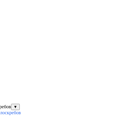
ребов
▼
илоскребов