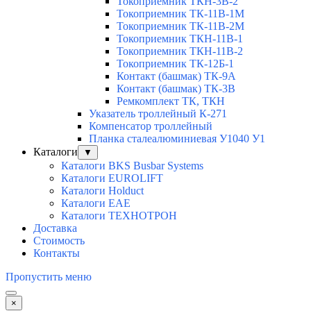
Токоприемник ТКН-3В-2
Токоприемник ТК-11В-1М
Токоприемник ТК-11В-2М
Токоприемник ТКН-11В-1
Токоприемник ТКН-11В-2
Токоприемник ТК-12Б-1
Контакт (башмак) ТК-9А
Контакт (башмак) ТК-3В
Ремкомплект ТК, ТКН
Указатель троллейный К-271
Компенсатор троллейный
Планка сталеалюминиевая У1040 У1
Каталоги
▼
Каталоги BKS Busbar Systems
Каталоги EUROLIFT
Каталоги Holduct
Каталоги EAE
Каталоги ТЕХНОТРОН
Доставка
Стоимость
Контакты
Пропустить меню
×