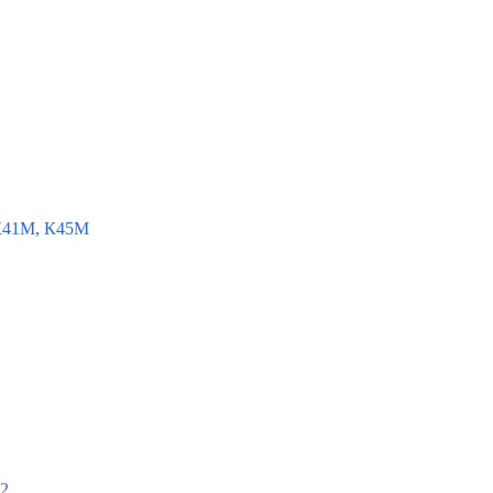
К41М, К45М
-2