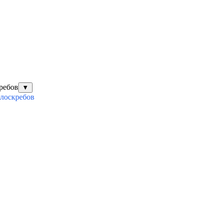
ребов
▼
илоскребов