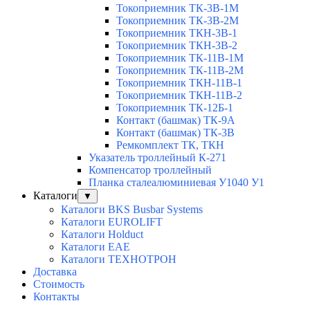
Токоприемник ТК-3В-1М
Токоприемник ТК-3В-2М
Токоприемник ТКН-3В-1
Токоприемник ТКН-3В-2
Токоприемник ТК-11В-1М
Токоприемник ТК-11В-2М
Токоприемник ТКН-11В-1
Токоприемник ТКН-11В-2
Токоприемник ТК-12Б-1
Контакт (башмак) ТК-9А
Контакт (башмак) ТК-3В
Ремкомплект ТК, ТКН
Указатель троллейный К-271
Компенсатор троллейный
Планка сталеалюминиевая У1040 У1
Каталоги
▼
Каталоги BKS Busbar Systems
Каталоги EUROLIFT
Каталоги Holduct
Каталоги EAE
Каталоги ТЕХНОТРОН
Доставка
Стоимость
Контакты