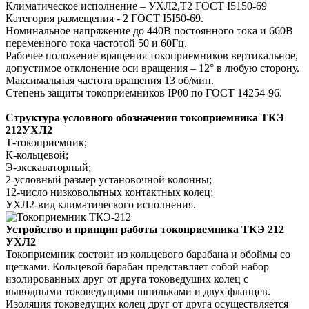
Климатическое исполнение – УХЛ2,Т2 ГОСТ I5150-69
Категория размещения - 2 ГОСТ I5I50-69.
Номинальное напряжение до 440В постоянного тока и 660В
переменного тока частотой 50 и 60Гц.
Рабочее положение вращения токоприемников вертикальное,
допустимое отклонение оси вращения – 12° в любую сторону.
Максимальная частота вращения 13 об/мин.
Степень защиты токоприемников IP00 по ГОСТ 14254-96.
Структура условного обозначения токоприемника ТКЭ
212УХЛ2
Т-токоприемник;
К-кольцевой;
Э-экскаваторный;
2-условный размер установочной колонны;
12-число низковольтных контактных колец;
УХЛ2-вид климатического исполнения.
Устройство и принцип работы токоприемника ТКЭ 212
УХЛ2
Токоприемник состоит из кольцевого барабана и обоймы со
щетками. Кольцевой барабан представляет собой набор
изолированных друг от друга токоведущих колец с
выводными токоведущими шпильками и двух фланцев.
Изоляция токоведущих колец друг от друга осуществляется