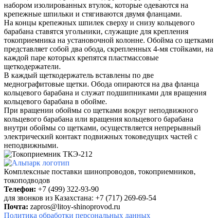
набором изолированных втулок, которые одеваются на
крепежные шпильки и стягиваются двумя фланцами.
На концы крепежных шпилек сверху и снизу кольцевого
барабана ставятся угольники, служащие для крепления
токоприемника на установочной колонне. Обойма со щетками
представляет собой два обода, скрепленных 4-мя стойками, на
каждой паре которых крепятся пластмассовые
щеткодержатели.
В каждый щеткодержатель вставлены по две
меднографитовые щетки. Обода опираются на два фланца
кольцевого барабана и служат подшипниками для вращения
кольцевого барабана в обойме.
При вращении обоймы со щетками вокруг неподвижного
кольцевого барабана или вращения кольцевого барабана
внутри обоймы со щетками, осуществляется непрерывный
электрический контакт подвижных токоведущих частей с
неподвижными.
Комплексные поставки шинопроводов,
токоприемников,
токоподводов
Телефон:
+7 (499) 322-93-90
для звонков из Казахстана: +7 (717) 269-69-54
Почта:
zapros@litoy-shinoprovod.ru
Политика обработки персональных данных