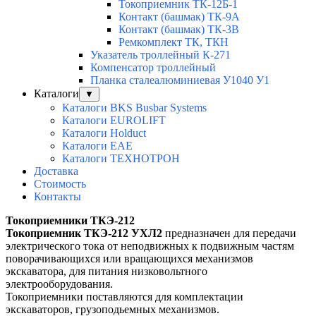
Токоприемник ТК-12Б-1
Контакт (башмак) ТК-9А
Контакт (башмак) ТК-3В
Ремкомплект ТК, ТКН
Указатель троллейный К-271
Компенсатор троллейный
Планка сталеалюминиевая У1040 У1
Каталоги
▼
Каталоги BKS Busbar Systems
Каталоги EUROLIFT
Каталоги Holduct
Каталоги EAE
Каталоги ТЕХНОТРОН
Доставка
Стоимость
Контакты
Токоприемники ТКЭ-212
Токоприемник ТКЭ-212 УХЛ2
предназначен для передачи
электрического тока от неподвижных к подвижным частям
поворачивающихся или вращающихся механизмов
экскаватора, для питания низковольтного
электрооборудования.
Токоприемники поставляются для комплектации
экскаваторов, грузоподьемных механизмов.